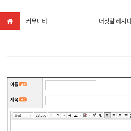
커뮤니티
더젓갈 레시
이름
제목