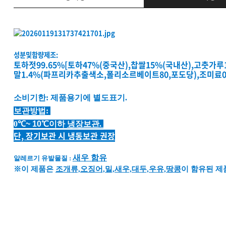
성분및함량제조:
토하젓99.65%[토하47%(중국산),찹쌀15%(국내산),고춧가루
말1.4%(파프리카추출색소,폴리소르베이트80,포도당),조미료0.
소비기한: 제품용기에 별도표기.
보관방법:
0
℃
~
10
℃이하
냉장보관.
단, 장기보관 시 냉동보관 권장
새우 함유
알레르기 유발물질 :
※이 제품은
조개류,오징어,밀,새우,대두,우유,땅콩
이 함유된 제