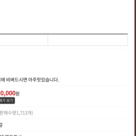
에 비벼드시면 아주맛있습니다.
0,000
원
매가 보기
(판매수량1,713개)
갈