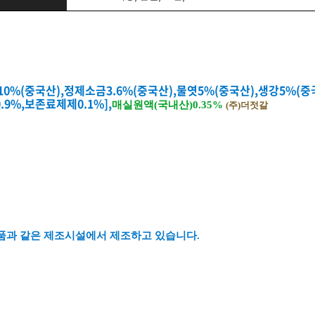
10%(중국산),정제소금3.6%(중국산),물엿5%(중국산),생강5%(
9%,보존료제제0.1%],
매실원액(국내산)0.35%
(주)더젓갈
품과 같은 제조시설에서 제조하고 있습니다.