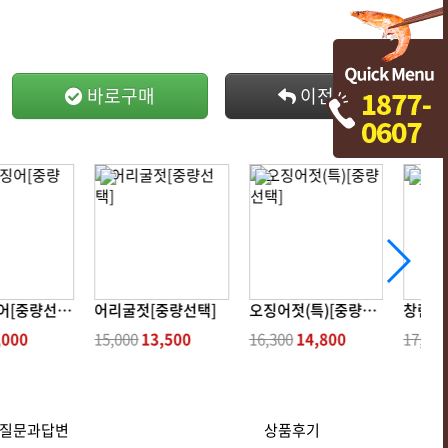
바로구매
이전으로
비빔오징어[중량선택]
어리굴젓[중량선택]
오징어젓(특)[중량선택]
창란젓
,000
15,000
13,500
16,300
14,800
17,000
질문과답변
상품후기