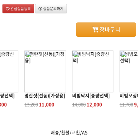
관심상품등록
상품문의하기
장바구니
량선택]
명란젓(선동)[가정용]
비빔낙지[중량선택]
300
13,200
11,000
14,000
12,000
11,700
9
배송/환불/교환/AS