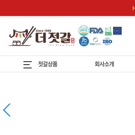
젓갈상품
회사소개