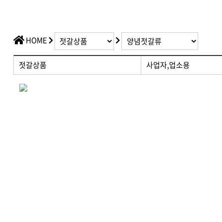
HOME
젓갈상품
사업자,업소용