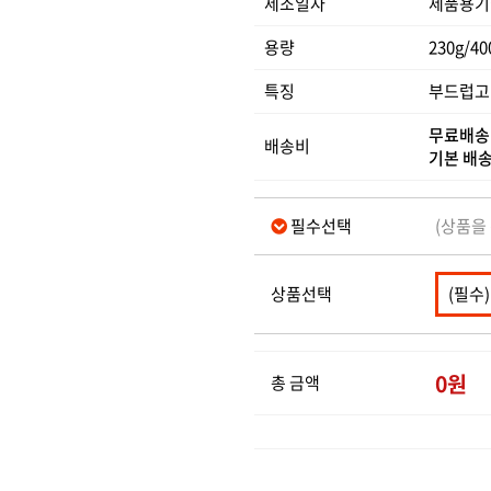
제조일자
제품용기
용량
230g/40
특징
부드럽고
무료배
배송비
기본 배
필수선택
(상품을
상품선택
0
원
총 금액