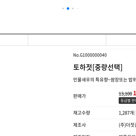
No.G1000000040
토하젓[중량선택]
민물새우의 특유향~쌈장또는 밥위
1
13,100
판매가
등급별 판
재고수량
1,287개
제조사
(주)더젓