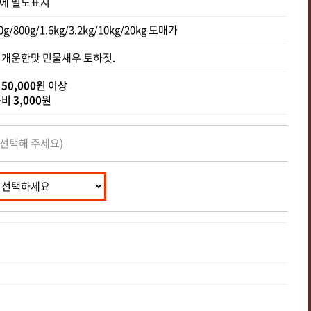
에 별도표시
0g/800g/1.6kg/3.2kg/10kg/20kg 도매가
 개운한맛 민물새우 토하젓.
송
50,000
원 이상
송비
3,000
원
 선택해 주세요)