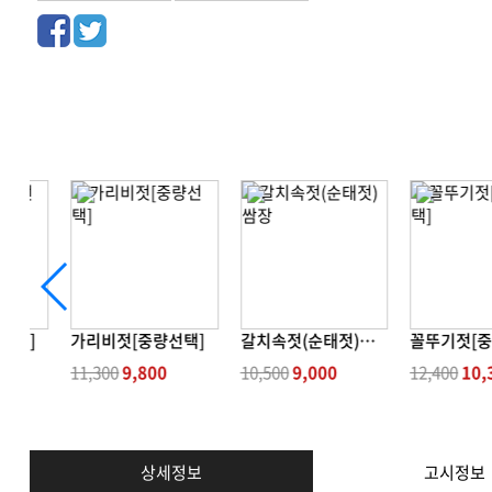
선택]
가리비젓[중량선택]
갈치속젓(순태젓)쌈장
꼴뚜기젓[중
0
11,300
9,800
10,500
9,000
12,400
10,
상세정보
고시정보